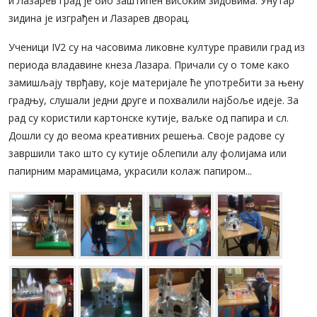
и Лазарев град је био заштићен високим зидовима. Унутар
зидина је изграђен и Лазарев дворац.
Ученици IV2 су на часовима ликовне културе правили град из
периода владавине кнеза Лазара. Причали су о томе како
замишљају тврђаву, које материјале ће употребити за њену
градњу, слушали једни друге и похвалили најбоље идеје. За
рад су користили картонске кутије, ваљке од папира и сл.
Дошли су до веома креативних решења. Своје радове су
завршили тако што су кутије облепили алу фолијама или
папирним марамицама, украсили колаж папиром...