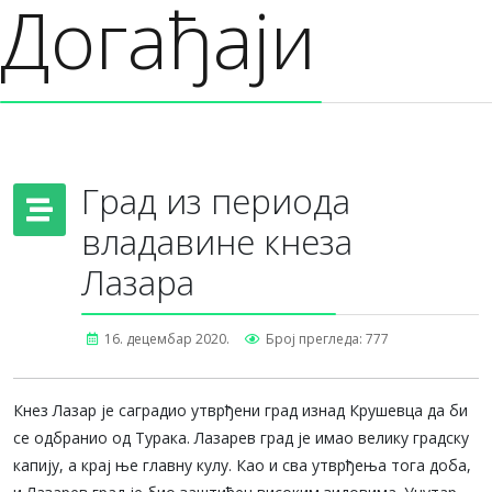
Догађаји
Град из периода
владавине кнеза
Лазара
16. децембар 2020.
Број прегледа: 777
Кнез Лазар је саградио утврђени град изнад Крушевца да би
се одбранио од Турака. Лазарев град је имао велику градску
капију, а крај ње главну кулу. Као и сва утврђења тога доба,