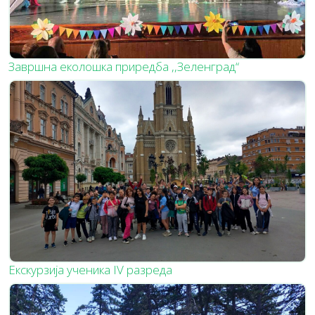
Завршна еколошка приредба ,,Зеленград“
Екскурзија ученика IV разреда