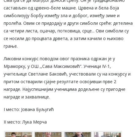
Сматра се да Мărțișor доноси срећу. Он је традиционално
састављен од црвено-беле машне. Црвена и бела боја
симболизују борбу између зла и доброг, између зиме и
пролећа. Овим се придодају и други симболи среће: детелина
са четири листа, оџачар, потковица, срце... Ови симболи су
се носили до процвата дрвета, а затим качили о њихово
грање.
Ликовни конкурс поводом овог празника одржан је у
Мраморку, у ОШ ,,Сава Максимовић“. Ученици IV-1,
учитељице Светлане Баковић, учествовали су на конкурсу и
притом остварили сјајне резултате освојивши прве 2
награде. Најуспешнијим ученицима додељене су пригодне
награде и захвалнице.
I место: Јована Буљугић
II место: Лука Мерча