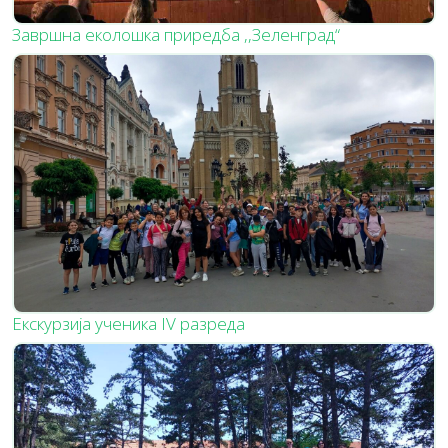
Завршна еколошка приредба ,,Зеленград“
Екскурзија ученика IV разреда