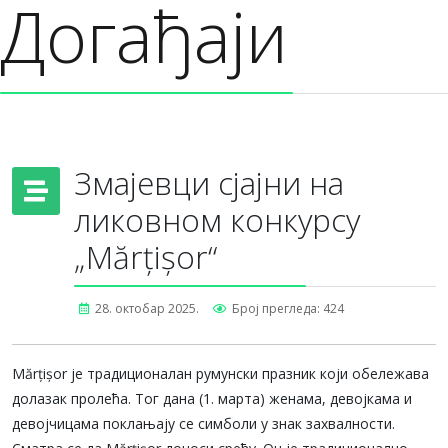
Догађаји
Змајевци сјајни на
ликовном конкурсу
„Mărțișor“
28. октобар 2025.
Број прегледа: 424
Mărțișor је традиционалан румунски празник који обележава
долазак пролећа. Тог дана (1. марта) женама, девојкама и
девојчицама поклањају се симболи у знак захвалности.