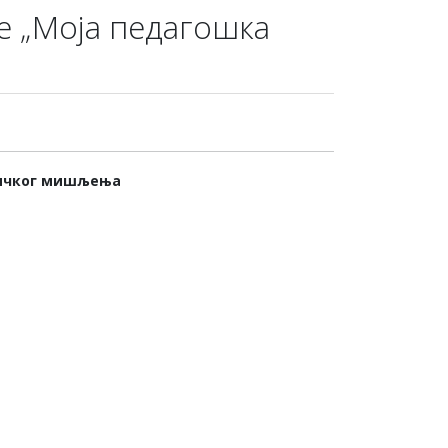
е „Моја педагошка
итичког мишљења