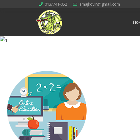
013/741-052
zmajkovin@gmail.com
По