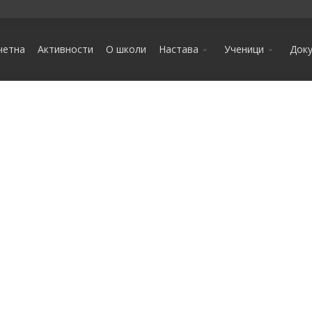
четна
Активности
О школи
Настава
Ученици
Док