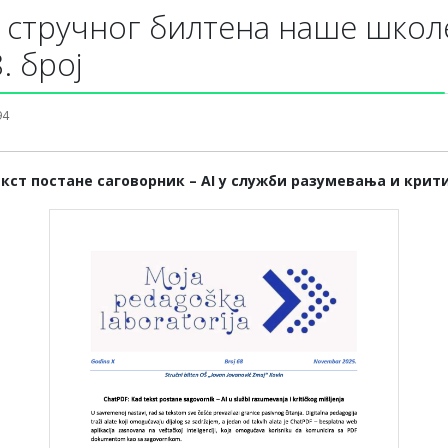
 стручног билтена наше школ
. број
94
екст постане саговорник – AI у служби разумевања и кр