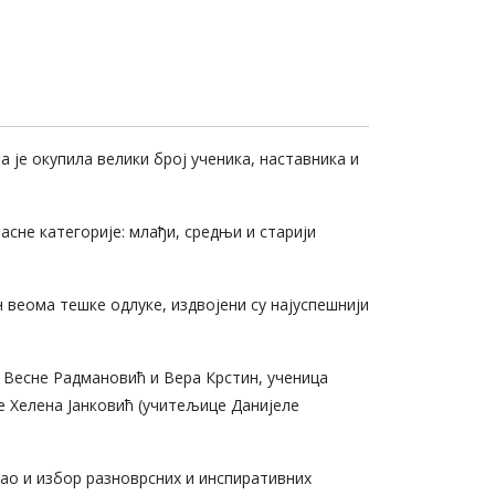
а је окупила велики број ученика, наставника и
сне категорије: млађи, средњи и старији
 веома тешке одлуке, издвојени су најуспешнији
е Весне Радмановић и Вера Крстин, ученица
е Хелена Јанковић (учитељице Данијеле
као и избор разноврсних и инспиративних