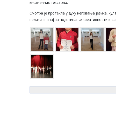
књижевних текстова.
Смотра је протекла у духу неговања језика, ку
велики значај за подстицање креативности и са