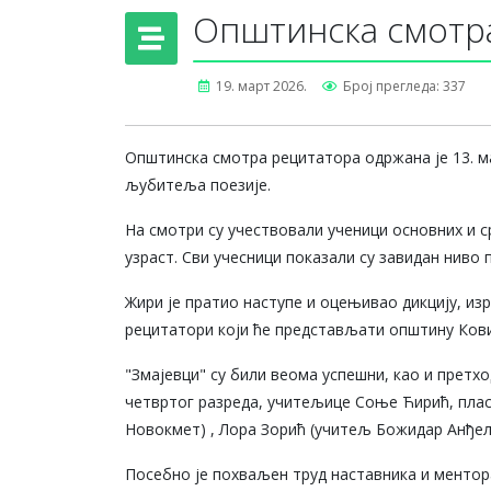
Општинска смотр
19. март 2026.
Број прегледа: 337
Општинска смотра рецитатора одржана је 13. мар
љубитеља поезије.
На смотри су учествовали ученици основних и с
узраст. Сви учесници показали су завидан ниво
Жири је пратио наступе и оцењивао дикцију, из
рецитатори који ће представљати општину Ков
"Змајевци" су били веома успешни, као и претх
четвртог разреда, учитељице Соње Ћирић, плас
Новокмет) , Лора Зорић (учитељ Божидар Анђел
Посебно је похваљен труд наставника и ментора