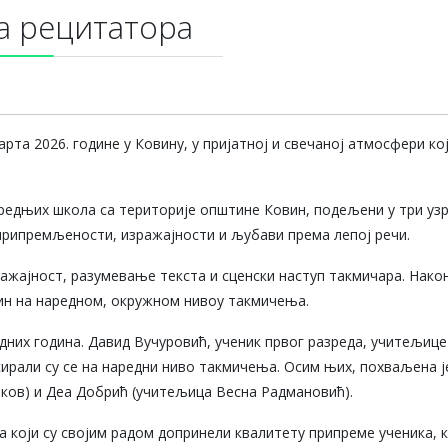
а рецитатора
та 2026. године у Ковину, у пријатној и свечаној атмосфери кој
редњих школа са територије општине Ковин, подељени у три узра
 припремљености, изражајности и љубави према лепој речи.
ражајност, разумевање текста и сценски наступ такмичара. Након
ин на наредном, окружном нивоу такмичења.
одних година. Давид Вучуровић, ученик првог разреда, учитељиц
ирали су се на наредни ниво такмичења. Осим њих, похваљена ј
ков) и Деа Добрић (учитељица Весна Радмановић).
 који су својим радом допринели квалитету припреме ученика, 