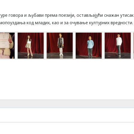
лтуре говора и љубави према поезији, остављајући снажан утисак
мопоуздања код младих, као и за очување културних вредности.