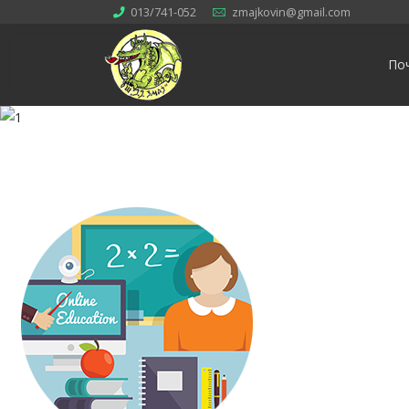
013/741-052
zmajkovin@gmail.com
По