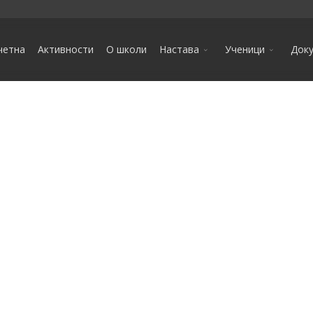
четна
Активности
О школи
Настава
Ученици
Док