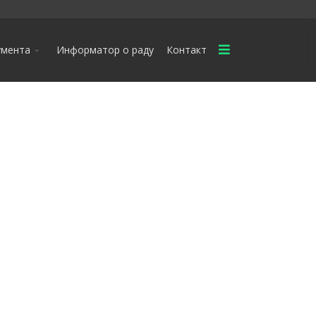
умента
Информатор о раду
Контакт