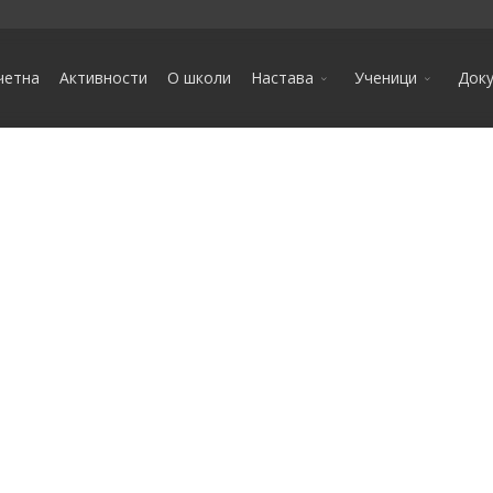
четна
Активности
О школи
Настава
Ученици
Док