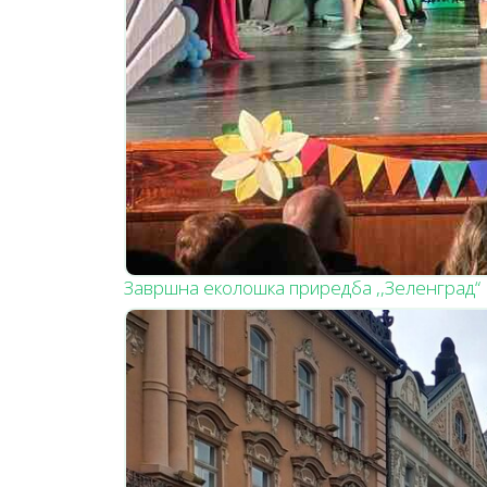
Завршна еколошка приредба ,,Зеленград“