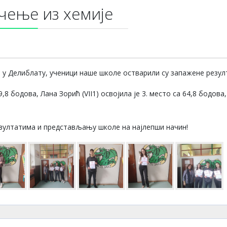
чење из хемије
у Делиблату, ученици наше школе остварили су запажене резул
89,8 бодова, Лана Зорић (VII1) освојила је 3. место са 64,8 бодов
зултатима и представљању школе на најлепши начин!