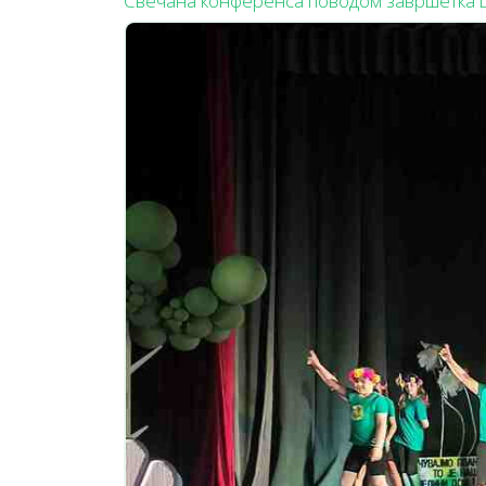
Свечана конференса поводом завршетка 