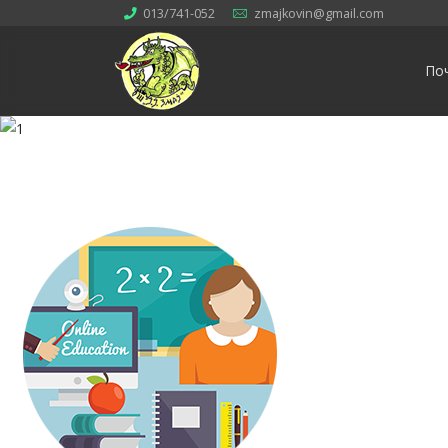
013/741-052
zmajkovin@gmail.com
По