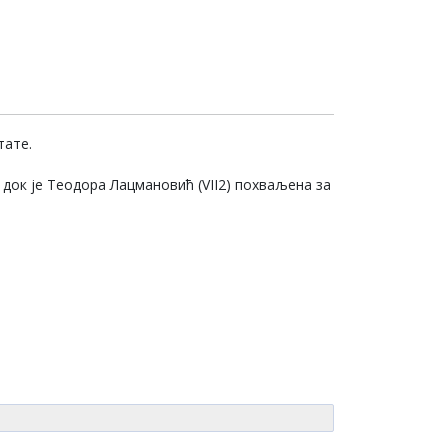
тате.
а, док је Теодора Лацмановић (VII2) похваљена за