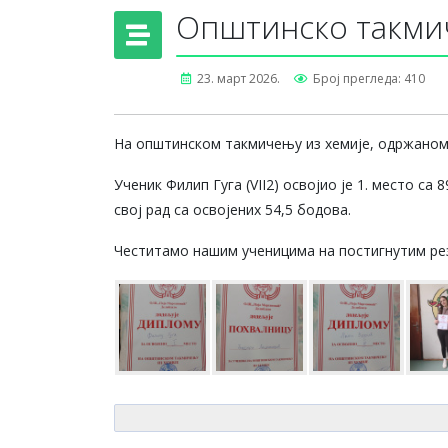
Општинско такми
23. март 2026.
Број прегледа: 410
На општинском такмичењу из хемије, одржаном 
Ученик Филип Гуга (VII2) освојио је 1. место са 
свој рад са освојених 54,5 бодова.
Честитамо нашим ученицима на постигнутим ре