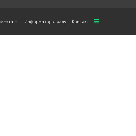
умента
Информатор о раду
Контакт