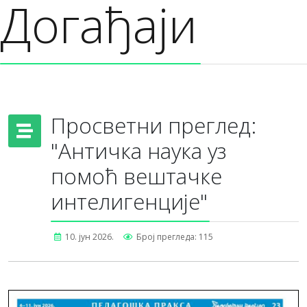
Догађаји
Просветни преглед:
"Античка наука уз
помоћ вештачке
интелигенције"
10. јун 2026.
Број прегледа: 115