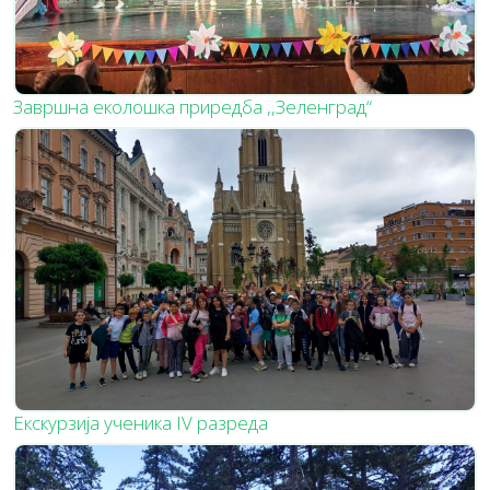
Завршна еколошка приредба ,,Зеленград“
Екскурзија ученика IV разреда